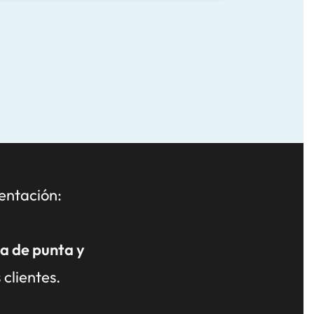
nuestro enfoque SEO, SEM e IA
entación:
ía de punta y
clientes.