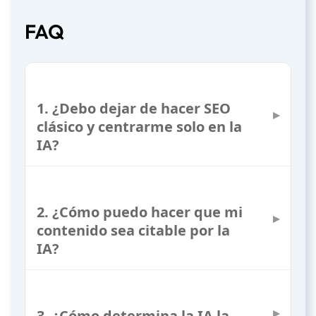
FAQ
1. ¿Debo dejar de hacer SEO
clásico y centrarme solo en la
IA?
No, aún no es momento de
abandonar completamente el SEO
2. ¿Cómo puedo hacer que mi
tradicional. Google y otros motores
contenido sea citable por la
IA?
de búsqueda clásicos siguen siendo
relevantes. Sin embargo, es crucial
Céntrate en crear contenido útil,
estar preparado para la era de la IA y
relevante y bien organizado.
3. ¿Cómo determina la IA la